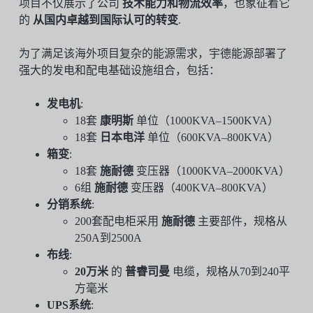
项目不仅展示了公司
技术能力和物流效率
，也象征着它
的
从国内卓越到国际认可的转变
.
为了满足该海外项目复杂的能源需求，宇德能源部署了
强大的发电和配电基础设施组合，包括：
发电机
:
18套
康明斯
单位（1000KVA–1500KVA）
18套
日本电洋
单位（600KVA–800KVA）
箱变
:
18套
施耐德
变压器（1000KVA–2000KVA）
6组
施耐德
变压器（400KVA–800KVA）
分销系统
:
200套配电柜采用
施耐德
主要部件，规格从
250A到2500A
布线
:
20万米
的
普睿司曼
电缆，规格从70到240平
方毫米
UPS系统
: